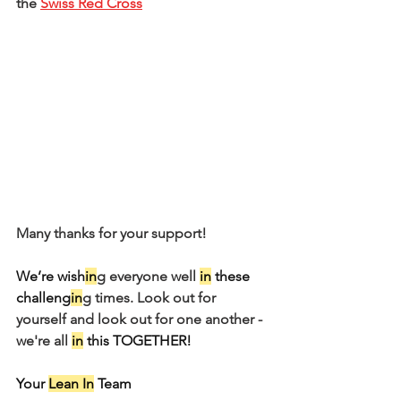
the 
Swiss Red Cross
Many thanks for your support!
We’re wish
in
g everyone well 
in
these 
challeng
in
g times. Look out for 
yourself and look out for one another - 
we're all 
in
this TOGETHER! 
Your
Lean In
Team