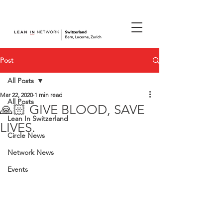
join us.
Post
All Posts
Mar 22, 2020
1 min read
All Posts
🙏🏻 GIVE BLOOD, SAVE
Lean In Switzerland
LIVES.
Circle News
Network News
Events