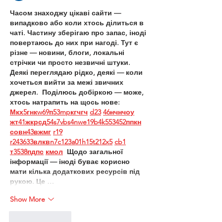
Часом знаходжу цікаві сайти — 
випадково або коли хтось ділиться в 
чаті. Частину зберігаю про запас, іноді 
повертаюсь до них при нагоді. Тут є 
різне — новини, блоги, локальні 
стрічки чи просто незвичні штуки. 
Деякі переглядаю рідко, деякі — коли 
хочеться вийти за межі звичних 
джерел.  Поділюсь добіркою — може, 
хтось натрапить на щось нове:  
М
к
х
5
г
нк
w69
п
53
mp
кг
чг
ч
d23
46
н
чн
чо
у
жт
41
ж
кр
сд
54
s7
vb
s4
nw
e19
b4
k55
34
52
пп
кн
с
о
вн
43
вж
мг
r19
r24
36
33
вл
кв
n7
c123
a01
h15
t21
2x5
cb1
т
35
38
пд
пс
км
ол
  Щодо загальної 
інформації — іноді буває корисно 
мати кілька додаткових ресурсів під 
рукою. Це …
Show More
Like
Reply