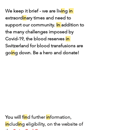
We keep it brief - we are liv
in
g 
in 
extraord
in
ary times and need to 
support our community. 
In 
addition to 
the many challenges imposed by 
Covid-19, the blood reserves 
in 
Switzerland for blood transfusions are 
go
in
g down. Be a hero and donate!
You will f
in
d further 
in
formation, 
in
clud
in
g eligibility, on the website of 