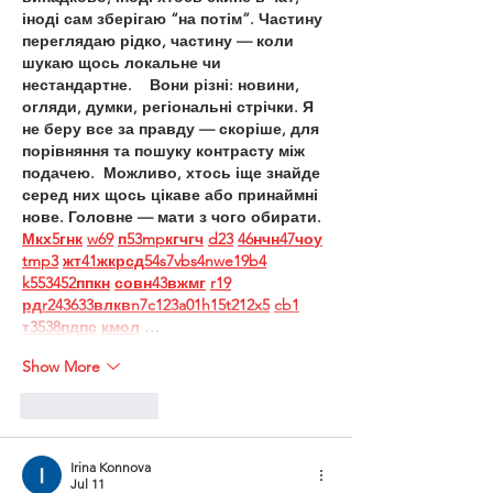
іноді сам зберігаю “на потім”. Частину 
переглядаю рідко, частину — коли 
шукаю щось локальне чи 
нестандартне.    Вони різні: новини, 
огляди, думки, регіональні стрічки. Я 
не беру все за правду — скоріше, для 
порівняння та пошуку контрасту між 
подачею.  Можливо, хтось іще знайде 
серед них щось цікаве або принаймні 
нове. Головне — мати з чого обирати.  
М
к
х
5
г
нк
w69
п
53
mp
кг
чг
ч
d23
46
н
чн
47
чо
у
tmp3
жт
41
ж
кр
сд
54
s7
vb
s4
nw
e19
b4
k55
34
52
пп
кн
с
о
вн
43
вж
мг
r19
рд
r24
36
33
вл
кв
n7
c123
a01
h15
t21
2x5
cb1
т
35
38
пд
пс
км
ол
 …
Show More
Like
Reply
Irina Konnova
Jul 11