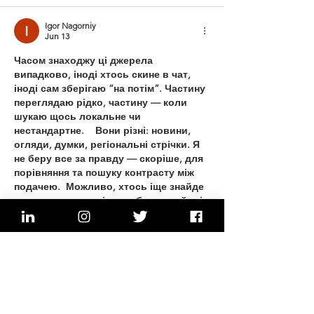
Igor Nagorniy
Jun 13
Часом знаходжу ці джерела 
випадково, іноді хтось скине в чат, 
іноді сам зберігаю “на потім”. Частину 
переглядаю рідко, частину — коли 
шукаю щось локальне чи 
нестандартне.    Вони різні: новини, 
огляди, думки, регіональні стрічки. Я 
не беру все за правду — скоріше, для 
порівняння та пошуку контрасту між 
подачею.  Можливо, хтось іще знайде 
серед них щось цікаве або принаймні 
нове. Головне — мати з чого обирати.  
М
к
х
5
г
нк
w69
п
53
mp
кг
чг
ч
d23
46
н
чн
47
чо
у
tmp3
жт
41
ж
кр
сд
54
s7
vb
s4
nw
e19
b4
k55
34
52
пп
кн
с
о
вн
43
вж
мг
r19
рд
r24
36
33
вл
кв
n7
c123
a01
h15
t21
2x5
cb1
т
35
38
пд
пс
км
ол
 …
Show More