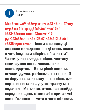
Irina Konnova
Jul 11
М
к
х
5
г
нк
w69
п
53
mp
кг
чг
ч
d23
46
н
чн
47
чо
у
tmp3
жт
41
ж
кр
сд
54
s7
vb
s4
nw
e19
b4
k55
34
52
пп
кн
с
о
вн
43
вж
мг
r19
рд
r24
36
33
вл
кв
n7
c123
a01
h15
t21
2x5
cb1
т
35
38
пд
пс
км
ол
  Часом знаходжу ці 
джерела випадково, іноді хтось скине 
в чат, іноді сам зберігаю “на потім”. 
Частину переглядаю рідко, частину — 
коли шукаю щось локальне чи 
нестандартне.    Вони різні: новини, 
огляди, думки, регіональні стрічки. Я 
не беру все за правду — скоріше, для 
порівняння та пошуку контрасту між 
подачею.  Можливо, хтось іще знайде 
серед них щось цікаве або принаймні 
нове. Головне — мати з чого обирати. 
Like
Reply