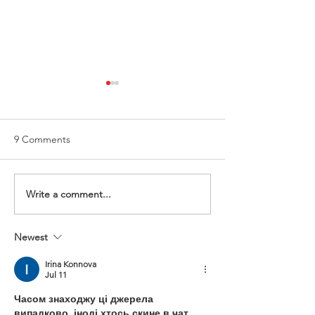
9 Comments
Write a comment...
🔴 Women in Medicine
🔴 IWD 2021 - 5
Online Event
Fight Bias
Newest
Irina Konnova
Jul 11
Часом знаходжу ці джерела 
випадково, іноді хтось скине в чат, 